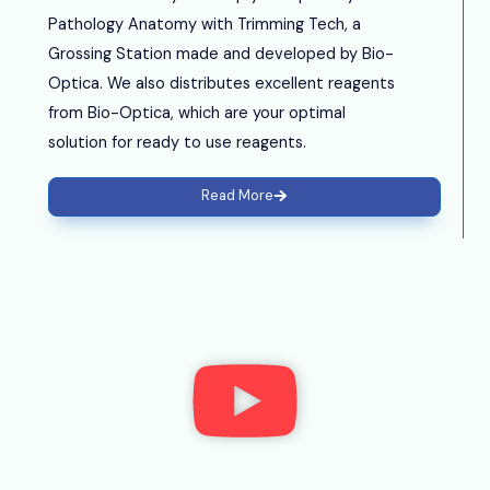
e
Pathology Anatomy with Trimming Tech, a
o
Grossing Station made and developed by Bio-
Optica. We also distributes excellent reagents
from Bio-Optica, which are your optimal
solution for ready to use reagents.
Read More
P
l
a
y
V