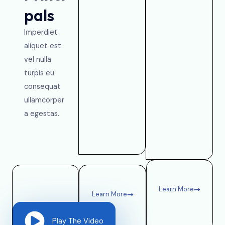
pals
Imperdiet
aliquet est
vel nulla
turpis eu
consequat
ullamcorper
a egestas.
Learn More
Learn More
Learn More
Play The Video