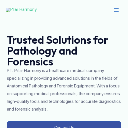
Skip
Main
to
Men
content
Trusted Solutions for
Pathology and
Forensics
PT. Pillar Harmony is a healthcare medical company
specializing in providing advanced solutions in the fields of
Anatomical Pathology and Forensic Equipment. With a focus
on supporting medical professionals, the company ensures
high-quality tools and technologies for accurate diagnostics
and forensic analysis.
Contact Us