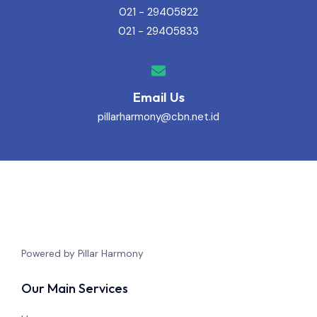
021 - 29405822
021 - 29405833
Email Us
pillarharmony@cbn.net.id
Powered by Pillar Harmony
Our Main Services